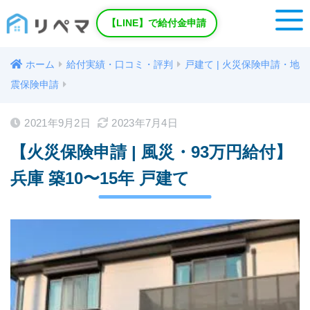
【LINE】で給付金申請
ホーム
給付実績・口コミ・評判
戸建て | 火災保険申請・地
震保険申請
2021年9月2日
2023年7月4日
【火災保険申請 | 風災・93万円給付】
兵庫 築10〜15年 戸建て