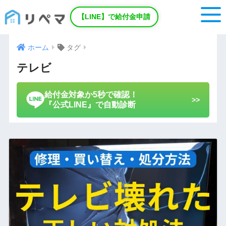
【LINE】で給付金申請
ホーム
タグ
テレビ
給付金対象か5秒で確認！
>>
『公式LINE』で自動診断