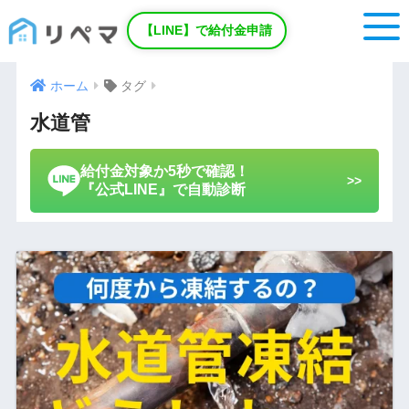
【LINE】で給付金申請
ホーム
タグ
水道管
給付金対象か5秒で確認！
>>
『公式LINE』で自動診断