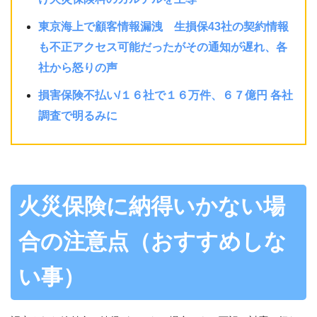
東京海上で顧客情報漏洩 生損保43社の契約情報
も不正アクセス可能だったがその通知が遅れ、各
社から怒りの声
損害保険不払い/１６社で１６万件、６７億円 各社
調査で明るみに
火災保険に納得いかない場
合の注意点（おすすめしな
い事）